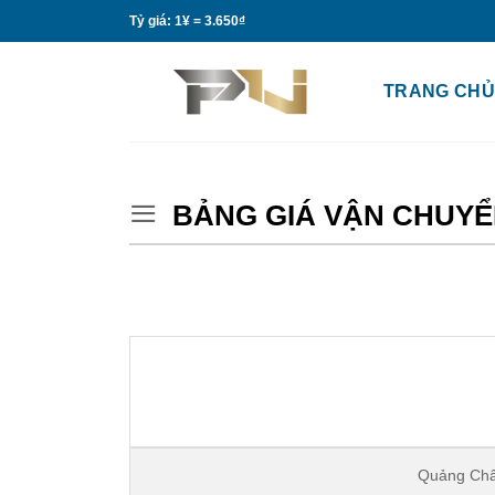
Bỏ
Tỷ giá: 1¥ = 3.650₫
qua
nội
TRANG CHỦ
dung
BẢNG GIÁ VẬN CHUYỂ
Quảng Ch