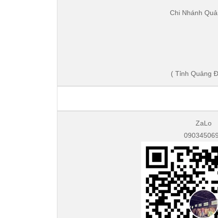
Chi Nhánh 
( Tỉnh Quảng 
ZaLo
09034506