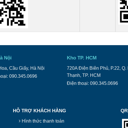
à Nội
Kho TP. HCM
oa, Cầu Giấy, Hà Nội
720A Điện Biên Phủ, P.22, Q.
Thạnh, TP. HCM
hoại: 090.345.0696
Điện thoại: 090.345.0696
HỖ TRỢ KHÁCH HÀNG
QR
Hình thức thanh toán