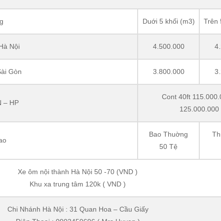
g
Duới 5 khối (m3)
Trên 
Hà Nội
4.500.000
4
ài Gòn
3.800.000
3
Cont 40ft 115.000.
 – HP
125.000.000
Bao Thuờng
Th
ao
50 Tệ
Xe ôm nội thành Hà Nội 50 -70 (VND )
Khu xa trung tâm 120k ( VND )
Chi Nhánh Hà Nội : 31 Quan Hoa – Cầu Giấy