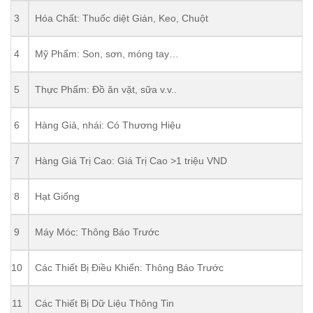
3
Hóa Chất: Thuốc diệt Gián, Keo, Chuột
4
Mỹ Phẩm: Son, sơn, móng tay…
5
Thực Phẩm: Đồ ăn vặt, sữa v.v..
6
Hàng Giả, nhái: Có Thương Hiệu
7
Hàng Giá Trị Cao: Giá Trị Cao >1 triệu VND
8
Hạt Giống
9
Máy Móc: Thông Báo Trước
10
Các Thiết Bị Điều Khiển: Thông Báo Trước
11
Các Thiết Bị Dữ Liệu Thông Tin