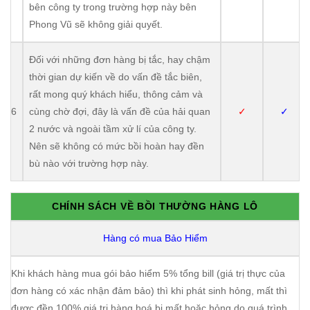
bên công ty trong trường hợp này bên
Phong Vũ sẽ không giải quyết.
Đối với những đơn hàng bị tắc, hay chậm
thời gian dự kiến về do vấn đề tắc biên,
rất mong quý khách hiểu, thông cảm và
6
cùng chờ đợi, đây là vấn đề của hải quan
✓
✓
2 nước và ngoài tầm xử lí của công ty.
Nên sẽ không có mức bồi hoàn hay đền
bù nào với trường hợp này.
CHÍNH SÁCH VỀ BỒI THƯỜNG HÀNG LÔ
Hàng có mua Bảo Hiểm
Khi khách hàng mua gói bảo hiểm 5% tổng bill (giá trị thực của
đơn hàng có xác nhận đảm bảo) thì khi phát sinh hỏng, mất thì
được đền 100% giá trị hàng hoá bị mất hoặc hỏng do quá trình