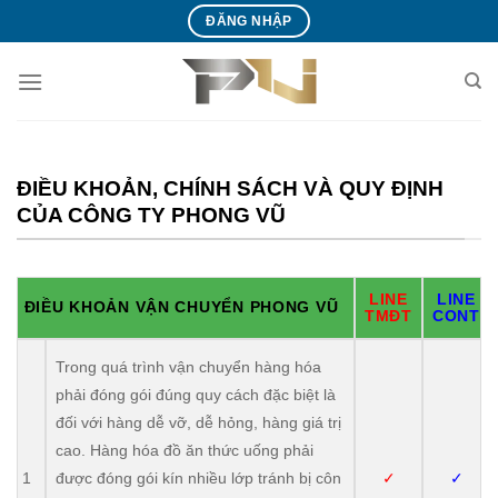
Bỏ
ĐĂNG NHẬP
qua
nội
dung
ĐIỀU KHOẢN, CHÍNH SÁCH VÀ QUY ĐỊNH
CỦA CÔNG TY PHONG VŨ
LINE
LINE
ĐIỀU KHOẢN VẬN CHUYỂN PHONG VŨ
TMĐT
CONT
Trong quá trình vận chuyển hàng hóa
phải đóng gói đúng quy cách đặc biệt là
đối với hàng dễ vỡ, dễ hỏng, hàng giá trị
cao. Hàng hóa đồ ăn thức uống phải
1
được đóng gói kín nhiều lớp tránh bị côn
✓
✓