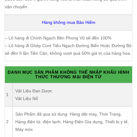
vận chuyển.
Hàng không mua Bảo Hiểm
– Lô hàng đi Chính Ngạch Bên Phong Vũ sẽ đền 100%
– Lô hàng đi Ghép Cont Tiểu Ngạch Đường Biển Hoặc Đường Bộ
sẽ đền 5 lần Tiền Cân, không vượt quá 50% giá trị của hàng hóa.
DANH MỤC SẢN PHẨM KHÔNG THỂ NHẬP KHẨU HÌNH
THỨC THƯƠNG MẠI ĐIỆN TỬ
Vật Liệu Đạn Dược
1
Vật Liệu Nổ
Sản Phẩm đã qua sử dụng: Hàng dệt may, Thời Trang,
2
Hàng điện tử, điện lạnh, Hàng Điện Gia dụng, Thiết bị y tế,
Máy móc