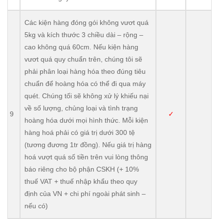
Các kiện hàng đóng gói không vươt quá
5kg và kích thước 3 chiều dài – rộng –
cao không quá 60cm. Nếu kiện hàng
vươt quá quy chuẩn trên, chúng tôi sẽ
phải phân loại hàng hóa theo đúng tiêu
chuẩn để hoàng hóa có thể đi qua máy
quét. Chúng tối sẽ không xử lý khiếu nại
về số lượng, chủng loại và tình trạng
9
✓
hoàng hóa dưới mọi hình thức. Mỗi kiện
hàng hoá phải có giá trị dưới 300 tệ
(tương đương 1tr đồng). Nếu giá trị hàng
hoá vượt quá số tiền trên vui lòng thông
báo riêng cho bộ phận CSKH (+ 10%
thuế VAT + thuế nhập khẩu theo quy
định của VN + chi phí ngoài phát sinh –
nếu có)