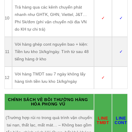
Trả hàng qua các kênh chuyển phát
nhanh như GHTK, GHN, Viettel, J&T…
10
✓
✓
Phí 5k/đơn (phí vận chuyển nội địa VN
do KH tự chi trả)
Với hàng ghép cont nguyên bao + kiện:
11
Tiền lưu kho 1k/kg/ngày. Tính từ sau 48
✓
tiếng hàng ở kho
Với hàng TMDT sau 7 ngày không lấy
12
✓
hàng tính tiền lưu kho 1k/kg/ngày
CHÍNH SÁCH VỀ BỒI THƯỜNG HÀNG
HÓA PHONG VŨ
(Trường hợp rủi ro trong quá trình vận chuyển:
LINE
LINE
TMĐT
CONT
tai nạn, thất lạc, mất mát… – Không bao gồm