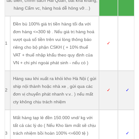
tắc biên, chính sách Hải Quan, bất khả kháng,
hàng Cấm vc, hàng hoá dễ hỏng vỡ…)
Đền bù 100% giá trị tiền hàng tối đa với
đơn hàng <=300 tệ . Nếu giá trị hàng hoá
vượt quá số tiền trên vui lòng thông báo
1
✓
riêng cho bộ phận CSKH ( + 10% thuế
VAT + thuế nhập khẩu theo quy định của
VN + chi phí ngoài phát sinh - nếu có )
Hàng sau khi xuất ra khỏi kho Hà Nội ( gửi
ship nội thành hoặc nhà xe , gửi qua các
2
✓
✓
đơn vị chuyển phát nhanh v.v.. ) nếu mất
cty không chịu trách nhiệm
Mất hàng tạp lẻ đền 150.000 vnd/ kg với
tất cả các lý do ( Nếu Kho làm mất sẽ chịu
3
trách nhiệm bồi hoàn 100% <=600 tệ )
✓