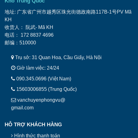
Kho Trung Quốc
地址: 广东省广州市越秀区珠光街德政南路117B-1号PV Mã
KH
收货人： 阮武- Mã KH
电话： ‭172 8837 4696
邮编：510000
Trụ sở: 31 Quan Hoa, Cầu Giấy, Hà Nội
Giờ làm việc: 24/24
090.345.0696 (Việt Nam)
15603006855 (Trung Quốc)
vanchuyenphongvu@
gmail.com
HỖ TRỢ KHÁCH HÀNG
Hình thức thanh toán