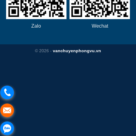
Zalo
Wechat
© 2026 -
vanchuyenphongvu.vn