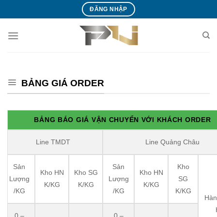
Bỏ
ĐĂNG NHẬP
qua
nội
dung
BẢNG GIÁ ORDER
BẢNG BÁO GIÁ VẬN CHUYỂN VỚI KHÁCH ORDER
Line TMDT
Line Quảng Châu
Sản
Sản
Kho
Kho HN
Kho SG
Kho HN
Lượng
Lượng
SG
K/KG
K/KG
K/KG
/KG
/KG
K/KG
Hàn
0 –
0 –