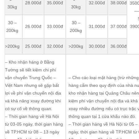
28.000đ
35.000đ
32.000đ
38.000đ
3500
30kg
30kg
—
30 –
30 –
26.000đ
33.000đ
31.000đ
37.000đ
3900
200kg
200kg
>200kg
25.000đ
32.000đ
>200kg
30.000đ
36.000đ
– Kho nhận hàng ở Bằng
Tường sẽ tiết kiệm chi phí
vận chuyển Trung Quốc –
– Cho các loại mặt hàng (trừ nhữn
Việt Nam nhưng sẽ gặp bất
hàng cấm theo quy định của nhà n
lợi về phí vận chuyển nội địa
kho nhận hàng tại Quảng Châu nên 
và khả năng xoay đường khi
kiệm phí vận chuyển nội địa và khả
có sự cố về thông quan.
xoay nhiều đường nếu có trục trặc 
– Thời gian hàng về Hà Nội
thông quan tại 1 cửa khẩu nào đó.
từ 03-05 ngày, thời gian hàng
– Thời gian hàng về Hà Nội từ 05 –
về TP.HCM từ 08 – 13 ngày
ngày, thời gian hàng về TP.HCM từ 