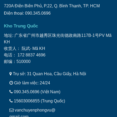
720A Điện Biên Phủ, P.22, Q. Bình Thạnh, TP. HCM
Điện thoại: 090.345.0696
Kho Trung Quốc
地址: 广东省广州市越秀区珠光街德政南路117B-1号PV Mã
KH
收货人： 阮武- Mã KH
电话： ‭172 8837 4696
邮编：510000
Trụ sở: 31 Quan Hoa, Cầu Giấy, Hà Nội
Giờ làm việc: 24/24
090.345.0696 (Việt Nam)
15603006855 (Trung Quốc)
vanchuyenphongvu@
gmail.com