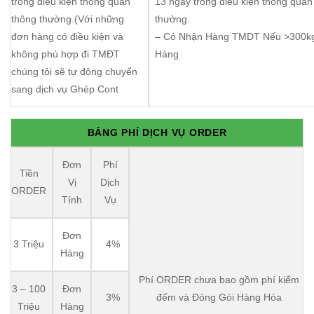
trong điều kiện thông quan
13 ngày trong điều kiện thông quan
thông thường.(Với những
thường.
đơn hàng có điều kiện và
– Có Nhận Hàng TMDT Nếu >300k
không phù hợp đi TMĐT
Hàng
chúng tôi sẽ tự động chuyển
sang dịch vụ Ghép Cont
BẢNG PHÍ DỊCH VỤ ORDER
Đơn
Phí
Tiền
Vị
Dịch
ORDER
Tính
Vụ
Đơn
3 Triệu
4%
Hàng
Phí ORDER chưa bao gồm phí kiểm
3 – 100
Đơn
3%
đếm và Đóng Gói Hàng Hóa
Triệu
Hàng